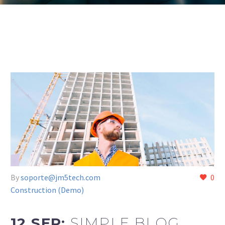
By
soporte@jm5tech.com
0
Construction (Demo)
12 SEP:
SIMPLE BLOG