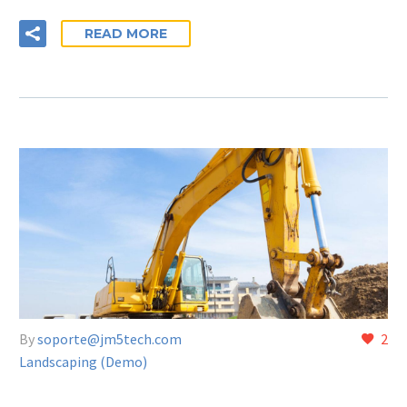
READ MORE
By
soporte@jm5tech.com
2
Landscaping (Demo)